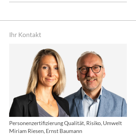
weiter
:
Personenregister
Seitenspalte
Zertifizierte
Ihr Kontakt
Personenzertifizierung Qualität, Risiko, Umwelt
Miriam Riesen, Ernst Baumann