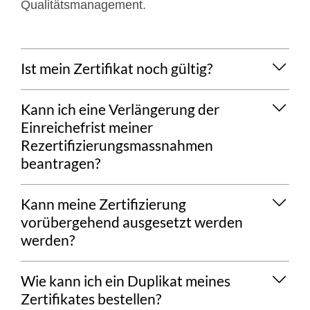
Qualitätsmanagement.
Ist mein Zertifikat noch gültig?
Details
Kann ich eine Verlängerung der
anzeigen/ausblenden
Einreichefrist meiner
Rezertifizierungsmassnahmen
beantragen?
Details
Kann meine Zertifizierung
anzeigen/ausblenden
vorübergehend ausgesetzt werden
werden?
Details
Wie kann ich ein Duplikat meines
anzeigen/ausblenden
Zertifikates bestellen?