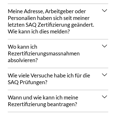
Details
Meine Adresse, Arbeitgeber oder
anzeigen/ausblenden
Personalien haben sich seit meiner
letzten SAQ Zertifizierung geändert.
Wie kann ich dies melden?
Details
Wo kann ich
anzeigen/ausblenden
Rezertifizierungsmassnahmen
absolvieren?
Details
Wie viele Versuche habe ich für die
anzeigen/ausblenden
SAQ Prüfungen?
Details
Wann und wie kann ich meine
anzeigen/ausblenden
Rezertifizierung beantragen?
Details