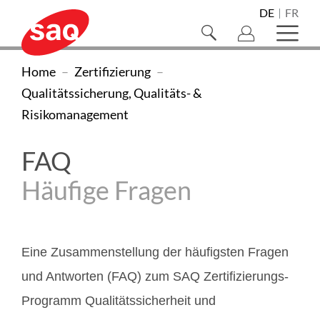
Navigieren
Direkt
Direkt
Direkt
Direkt
Direkt
Direkt
Direkt
DE
FR
Sprachnaviga
zur
zum
zur
zur
zur
zur
zum
auf
Suche
Haupt
Hauptnavigation
Inhalt
Suche
Sprachwahl
Kontaktseite
Newsletter-
Footer
öffnen/schliessen
öffne
SAQ
SAQ
Sie
Home
Zertifizierung
Registration
Swiss
sind
Qualitätssicherung, Qualitäts- &
Swiss
Association
Risikomanagement
hier:
Association
for
Quality
for
FAQ
(zur
Quality
Häufige Fragen
Homepage)
Eine Zusammenstellung der häufigsten Fragen
und Antworten (FAQ) zum SAQ Zertifizierungs-
Programm Qualitätssicherheit und