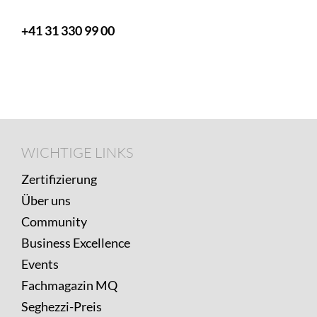
+41 31 330 99 00
Footer
WICHTIGE
WICHTIGE LINKS
LINKS
Zertifizierung
Über uns
Community
Business Excellence
Events
Fachmagazin MQ
Seghezzi-Preis