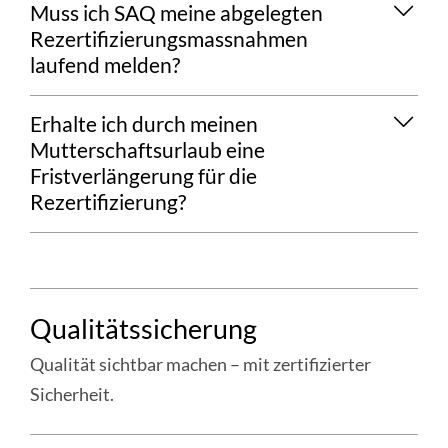
Muss ich SAQ meine abgelegten
anzeigen/ausblenden
Rezertifizierungsmassnahmen
laufend melden?
Details
Erhalte ich durch meinen
anzeigen/ausblenden
Mutterschaftsurlaub eine
Fristverlängerung für die
Rezertifizierung?
Details
anzeigen/ausblenden
WEITERE
Qualitätssicherung
INFORMATIONEN
IM
Qualität sichtbar machen – mit zertifizierter
RESSORT
Sicherheit.
«QUALITÄTSSICHERUNG,