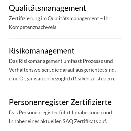
weiter
QUALITÄTS-
Qualitätsmanagement
:
&
Qualitätssicherung
Zertifizierung im Qualitätsmanagement – Ihr
RISIKOMANAGEMENT»
Kompetenznachweis.
weiter
Risikomanagement
:
Qualitätsmanagement
Das Risikomanagement umfasst Prozesse und
Verhaltensweisen, die darauf ausgerichtet sind,
eine Organisation bezüglich Risiken zu steuern.
weiter
Personenregister Zertifizierte
:
Risikomanagement
Das Personenregister führt Inhaberinnen und
Inhaber eines aktuellen SAQ Zertifikats auf.