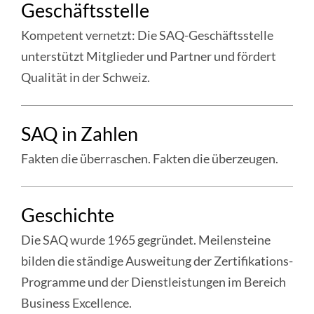
Geschäftsstelle
:
Zentralvorstand
Kompetent vernetzt: Die SAQ-Geschäftsstelle
unterstützt Mitglieder und Partner und fördert
Qualität in der Schweiz.
weiter
SAQ in Zahlen
:
Geschäftsstelle
Fakten die überraschen. Fakten die überzeugen.
weiter
Geschichte
:
SAQ
Die SAQ wurde 1965 gegründet. Meilensteine
in
bilden die ständige Ausweitung der Zertifikations-
Zahlen
Programme und der Dienstleistungen im Bereich
Business Excellence.