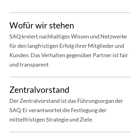
WEITERE
Wofür wir stehen
INFORMATIONEN
IM
SAQ kreiert nachhaltiges Wissen und Netzwerke
RESSORT
für den langfristigen Erfolg ihrer Mitglieder und
«ÜBER
Kunden. Das Verhalten gegenüber Partner ist fair
UNS»
und transparent
weiter
Zentralvorstand
:
Wofür
Der Zentralvorstand ist das Führungsorgan der
wir
SAQ. Er verantwortet die Festlegung der
stehen
mittelfristigen Strategie und Ziele.
weiter