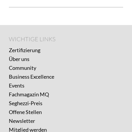
weiter
:
Footer
Geschichte
WICHTIGE
WICHTIGE LINKS
LINKS
Zertifizierung
Über uns
Community
Business Excellence
Events
Fachmagazin MQ
Seghezzi-Preis
Offene Stellen
Newsletter
Mitglied werden