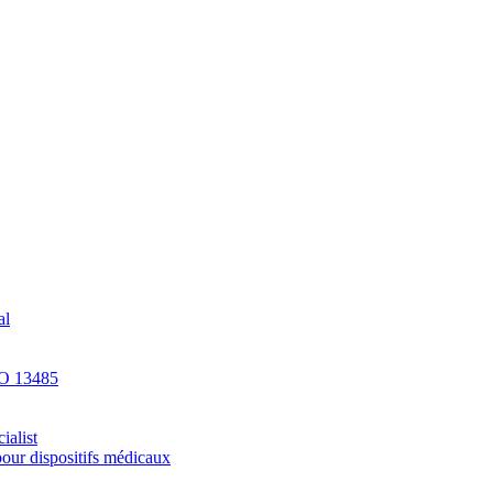
al
SO 13485
ialist
pour dispositifs médicaux