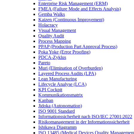
Enterprise Risk Management (ERM)
FMEA (Failure Mode and Effects Analysis)
Gemba Walks
Kaizen (Continuous Improvement)
Holacracy
Visual Management
Quality Audit
Process Mapping
PPAP (Production Part Approval Process)
Poka Yoke (Error Proofing)
PDCA-Zyklus
Pareto
Muri (Elimination of Overburden)
Layered Process Audits (LPA)
Lean Manufacturing
Lifecycle Analyse (LCA)
KPI Cockpit
Kommunikationsmatrix
Kanban
Jidoka (Autonomation)
ISO 9001 Standard
Informationssicherheit nach ISO/IEC 27001:2022
Risikomanagement in der Informationssicherheit
Ishikawa Diagramm
ISO 13485 (Medical Devices Quality Management