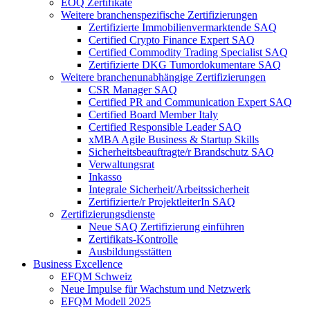
EOQ Zertifikate
Weitere branchenspezifische Zertifizierungen
Zertifizierte Immobilienvermarktende SAQ
Certified Crypto Finance Expert SAQ
Certified Commodity Trading Specialist SAQ
Zertifizierte DKG Tumordokumentare SAQ
Weitere branchenunabhängige Zertifizierungen
CSR Manager SAQ
Certified PR and Communication Expert SAQ
Certified Board Member Italy
Certified Responsible Leader SAQ
xMBA Agile Business & Startup Skills
Sicherheitsbeauftragte/​r Brandschutz SAQ
Verwaltungsrat
Inkasso
Integrale Sicherheit/Arbeitssicherheit
Zertifizierte/r ProjektleiterIn SAQ
Zertifizierungsdienste
Neue SAQ Zertifizierung einführen
Zertifikats-Kontrolle
Ausbildungsstätten
Business Excellence
EFQM Schweiz
Neue Impulse für Wachstum und Netzwerk
EFQM Modell 2025