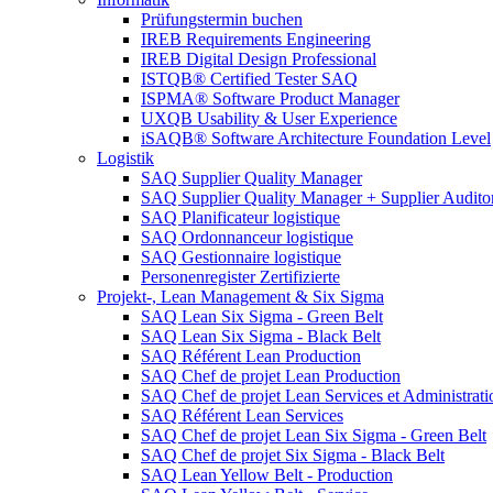
Prüfungstermin buchen
IREB Requirements Engineering
IREB Digital Design Professional
ISTQB® Certified Tester SAQ
ISPMA® Software Product Manager
UXQB Usability & User Experience
iSAQB® Software Architecture Foundation Level
Logistik
SAQ Supplier Quality Manager
SAQ Supplier Quality Manager + Supplier Audito
SAQ Planificateur logistique
SAQ Ordonnanceur logistique
SAQ Gestionnaire logistique
Personenregister Zertifizierte
Projekt-, Lean Management & Six Sigma
SAQ Lean Six Sigma - Green Belt
SAQ Lean Six Sigma - Black Belt
SAQ Référent Lean Production
SAQ Chef de projet Lean Production
SAQ Chef de projet Lean Services et Administrati
SAQ Référent Lean Services
SAQ Chef de projet Lean Six Sigma - Green Belt
SAQ Chef de projet Six Sigma - Black Belt
SAQ Lean Yellow Belt - Production