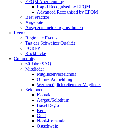
EFQM Anerkennung
Rapid Recognised by EFQM
Advanced Recognised by EFQM
Best Practice
Angebote
Ausgezeichnete Organisationen
Events
Regionale Events
Tag der Schweizer Qualität
FOREP
Rückblicke
Community
60 Jahre SAQ
Mitglieder
Mitgliederverzeichnis
Online-Anmeldung
Werbemöglichkeiten der Mitglieder
Sektionen
Kontakt
Aargau/Solothurn
Basel Regio
Bern
Genf
Nord-Romande
Ostschweiz