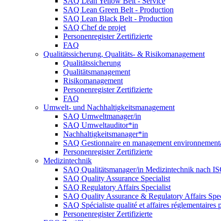
SAQ Lean Yellow Belt - Service
SAQ Lean Green Belt - Production
SAQ Lean Black Belt - Production
SAQ Chef de projet
Personenregister Zertifizierte
FAQ
Qualitätssicherung, Qualitäts- & Risikomanagement
Qualitätssicherung
Qualitätsmanagement
Risikomanagement
Personenregister Zertifizierte
FAQ
Umwelt- und Nachhaltigkeitsmanagement
SAQ Umweltmanager/in
SAQ Umweltauditor*in
Nachhaltigkeitsmanager*in
SAQ Gestionnaire en management environnement
Personenregister Zertifizierte
Medizintechnik
SAQ Qualitätsmanager/in Medizintechnik nach I
SAQ Quality Assurance Specialist
SAQ Regulatory Affairs Specialist
SAQ Quality Assurance & Regulatory Affairs Spec
SAQ Spécialiste qualité et affaires réglementaires 
Personenregister Zertifizierte