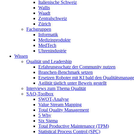
Italienische Schweiz
Wallis
Waadt
Zentralschweiz
Zürich
Fachgruppen
Informatik
Medizinprodukte
MedTech
Uhrenindustrie
Wissen
Qualität und Leadership
Erfahrungsschatz der Community nutzen
Branchen-Benchmark setzen
Ersetzen Roboter mit KI bald den Qualitätsmanage
Agilität täglich unter Beweis gestellt
Interviews zum Thema Qualität
SAQ-Toolbox
SWOT-Analyse
Value Stream Mapping
Total Quality Management
5 Why
Six Sigma
Total Productive Maintenance (TPM)
Statistical Process Control (SPC)