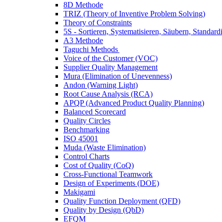
8D Methode
TRIZ (Theory of Inventive Problem Solving)
Theory of Constraints
5S - Sortieren, Systematisieren, Säubern, Standardi
A3 Methode
Taguchi Methods
Voice of the Customer (VOC)
Supplier Quality Management
Mura (Elimination of Unevenness)
Andon (Warning Light)
Root Cause Analysis (RCA)
APQP (Advanced Product Quality Planning)
Balanced Scorecard
Quality Circles
Benchmarking
ISO 45001
Muda (Waste Elimination)
Control Charts
Cost of Quality (CoQ)
Cross-Functional Teamwork
Design of Experiments (DOE)
Makigami
Quality Function Deployment (QFD)
Quality by Design (QbD)
EFQM