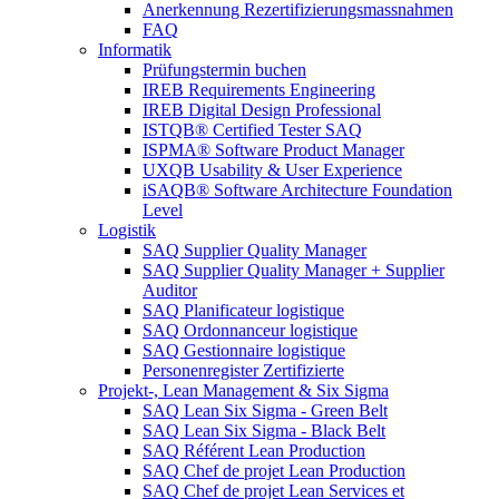
Anerkennung Rezertifizierungsmassnahmen
FAQ
Informatik
Prüfungstermin buchen
IREB Requirements Engineering
IREB Digital Design Professional
ISTQB® Certified Tester SAQ
ISPMA® Software Product Manager
UXQB Usability & User Experience
iSAQB® Software Architecture Foundation
Level
Logistik
SAQ Supplier Quality Manager
SAQ Supplier Quality Manager + Supplier
Auditor
SAQ Planificateur logistique
SAQ Ordonnanceur logistique
SAQ Gestionnaire logistique
Personenregister Zertifizierte
Projekt-, Lean Management & Six Sigma
SAQ Lean Six Sigma - Green Belt
SAQ Lean Six Sigma - Black Belt
SAQ Référent Lean Production
SAQ Chef de projet Lean Production
SAQ Chef de projet Lean Services et