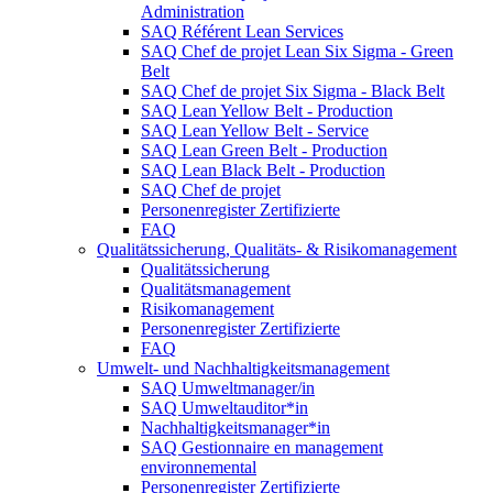
Administration
SAQ Référent Lean Services
SAQ Chef de projet Lean Six Sigma - Green
Belt
SAQ Chef de projet Six Sigma - Black Belt
SAQ Lean Yellow Belt - Production
SAQ Lean Yellow Belt - Service
SAQ Lean Green Belt - Production
SAQ Lean Black Belt - Production
SAQ Chef de projet
Personenregister Zertifizierte
FAQ
Qualitätssicherung, Qualitäts- & Risikomanagement
Qualitätssicherung
Qualitätsmanagement
Risikomanagement
Personenregister Zertifizierte
FAQ
Umwelt- und Nachhaltigkeitsmanagement
SAQ Umweltmanager/in
SAQ Umweltauditor*in
Nachhaltigkeitsmanager*in
SAQ Gestionnaire en management
environnemental
Personenregister Zertifizierte