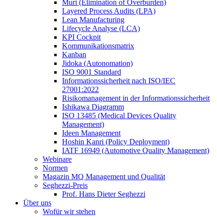
Muri (Elimination of Overburden)
Layered Process Audits (LPA)
Lean Manufacturing
Lifecycle Analyse (LCA)
KPI Cockpit
Kommunikationsmatrix
Kanban
Jidoka (Autonomation)
ISO 9001 Standard
Informationssicherheit nach ISO/IEC
27001:2022
Risikomanagement in der Informationssicherheit
Ishikawa Diagramm
ISO 13485 (Medical Devices Quality
Management)
Ideen Management
Hoshin Kanri (Policy Deployment)
IATF 16949 (Automotive Quality Management)
Webinare
Normen
Magazin MQ Management und Qualität
Seghezzi-Preis
Prof. Hans Dieter Seghezzi
Über uns
Wofür wir stehen