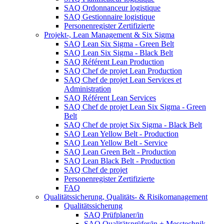
SAQ Ordonnanceur logistique
SAQ Gestionnaire logistique
Personenregister Zertifizierte
Projekt-, Lean Management & Six Sigma
SAQ Lean Six Sigma - Green Belt
SAQ Lean Six Sigma - Black Belt
SAQ Référent Lean Production
SAQ Chef de projet Lean Production
SAQ Chef de projet Lean Services et
Administration
SAQ Référent Lean Services
SAQ Chef de projet Lean Six Sigma - Green
Belt
SAQ Chef de projet Six Sigma - Black Belt
SAQ Lean Yellow Belt - Production
SAQ Lean Yellow Belt - Service
SAQ Lean Green Belt - Production
SAQ Lean Black Belt - Production
SAQ Chef de projet
Personenregister Zertifizierte
FAQ
Qualitätssicherung, Qualitäts- & Risikomanagement
Qualitätssicherung
SAQ Prüfplaner/in
SAQ Qualitätsprüfer/in + Messtechnik