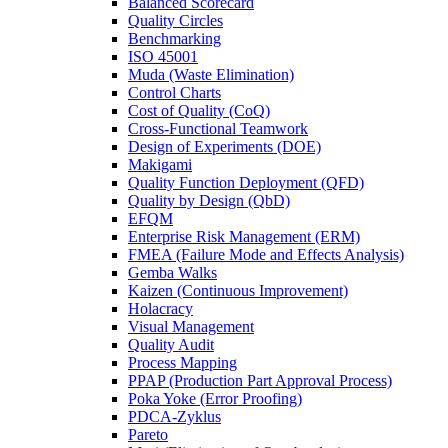
Balanced Scorecard
Quality Circles
Benchmarking
ISO 45001
Muda (Waste Elimination)
Control Charts
Cost of Quality (CoQ)
Cross-Functional Teamwork
Design of Experiments (DOE)
Makigami
Quality Function Deployment (QFD)
Quality by Design (QbD)
EFQM
Enterprise Risk Management (ERM)
FMEA (Failure Mode and Effects Analysis)
Gemba Walks
Kaizen (Continuous Improvement)
Holacracy
Visual Management
Quality Audit
Process Mapping
PPAP (Production Part Approval Process)
Poka Yoke (Error Proofing)
PDCA-Zyklus
Pareto