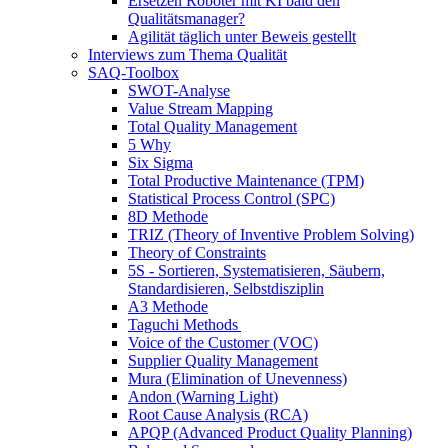
Ersetzen Roboter mit KI bald den
Qualitätsmanager?
Agilität täglich unter Beweis gestellt
Interviews zum Thema Qualität
SAQ-Toolbox
SWOT-Analyse
Value Stream Mapping
Total Quality Management
5 Why
Six Sigma
Total Productive Maintenance (TPM)
Statistical Process Control (SPC)
8D Methode
TRIZ (Theory of Inventive Problem Solving)
Theory of Constraints
5S - Sortieren, Systematisieren, Säubern,
Standardisieren, Selbstdisziplin
A3 Methode
Taguchi Methods
Voice of the Customer (VOC)
Supplier Quality Management
Mura (Elimination of Unevenness)
Andon (Warning Light)
Root Cause Analysis (RCA)
APQP (Advanced Product Quality Planning)