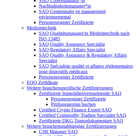
SAQ Umweltauditor*in
Nachhaltigkeitsmanager*in
SAQ Gestionnaire en management
environnemental
Personenregister Zertifizierte
Medizintechnik
SAQ Qualitätsmanager/in Medizintechnik nach
ISO 13485
SAQ Quality Assurance Specialist
SAQ Regulatory Affairs Specialist
SAQ Quality Assurance & Regulatory Affairs
Specialist
SAQ Spécialiste qualité et affaires réglementaires
pour dispositifs médicaux
Personenregister Zertifizierte
EOQ Zertifikate
Weitere branchenspezifische Zertifizierungen
Zertifizierte Immobilienvermarktende SAQ
Personenregister Zertifizierte
Prüfungstermin buchen
Certified Crypto Finance Expert SAQ
Certified Commodity Trading Specialist SAQ
Zertifizierte DKG Tumordokumentare SAQ
Weitere branchenunabhängige Zertifizierungen
CSR Manager SAQ