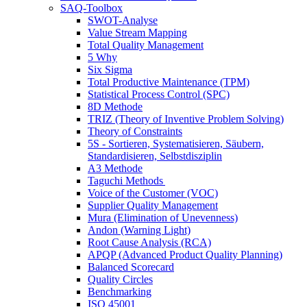
SAQ-Toolbox
SWOT-Analyse
Value Stream Mapping
Total Quality Management
5 Why
Six Sigma
Total Productive Maintenance (TPM)
Statistical Process Control (SPC)
8D Methode
TRIZ (Theory of Inventive Problem Solving)
Theory of Constraints
5S - Sortieren, Systematisieren, Säubern,
Standardisieren, Selbstdisziplin
A3 Methode
Taguchi Methods
Voice of the Customer (VOC)
Supplier Quality Management
Mura (Elimination of Unevenness)
Andon (Warning Light)
Root Cause Analysis (RCA)
APQP (Advanced Product Quality Planning)
Balanced Scorecard
Quality Circles
Benchmarking
ISO 45001