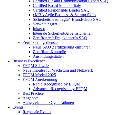
Certified PR and Communication Expert SAQ
Certified Board Member Italy
Certified Responsible Leader SAQ
xMBA Agile Business & Startup Skills
Sicherheitsbeauftragte/​r Brandschutz SAQ
Verwaltungsrat
Inkasso
Integrale Sicherheit/Arbeitssicherheit
Zertifizierte/r ProjektleiterIn SAQ
Zertifizierungsdienste
Neue SAQ Zertifizierung einführen
Zertifikats-Kontrolle
Ausbildungsstätten
Business Excellence
EFQM Schweiz
Neue Impulse für Wachstum und Netzwerk
EFQM Modell 2025
EFQM Anerkennung
Rapid Recognised by EFQM
Advanced Recognised by EFQM
Best Practice
Angebote
Ausgezeichnete Organisationen
Events
Regionale Events