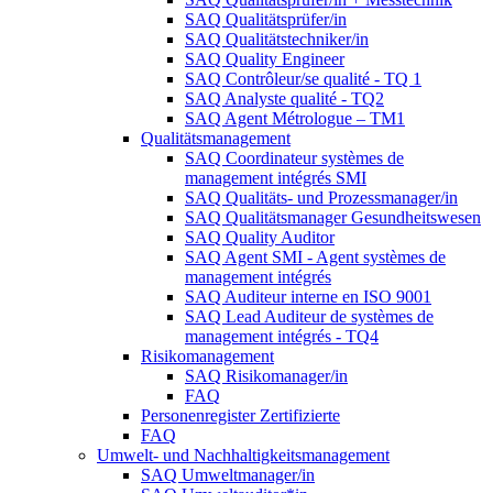
SAQ Qualitätsprüfer/in
SAQ Qualitätstechniker/in
SAQ Quality Engineer
SAQ Contrôleur/se qualité - TQ 1
SAQ Analyste qualité - TQ2
SAQ Agent Métrologue – TM1
Qualitätsmanagement
SAQ Coordinateur systèmes de
management intégrés SMI
SAQ Qualitäts- und Prozessmanager/in
SAQ Qualitätsmanager Gesundheitswesen
SAQ Quality Auditor
SAQ Agent SMI - Agent systèmes de
management intégrés
SAQ Auditeur interne en ISO 9001
SAQ Lead Auditeur de systèmes de
management intégrés - TQ4
Risikomanagement
SAQ Risikomanager/in
FAQ
Personenregister Zertifizierte
FAQ
Umwelt- und Nachhaltigkeitsmanagement
SAQ Umweltmanager/in