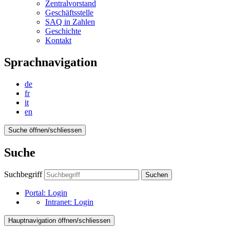
Zentralvorstand
Geschäftsstelle
SAQ in Zahlen
Geschichte
Kontakt
Sprachnavigation
de
fr
it
en
Suche öffnen/schliessen
Suche
Suchbegriff
Suchen
Portal:
Login
Intranet:
Login
Hauptnavigation öffnen/schliessen