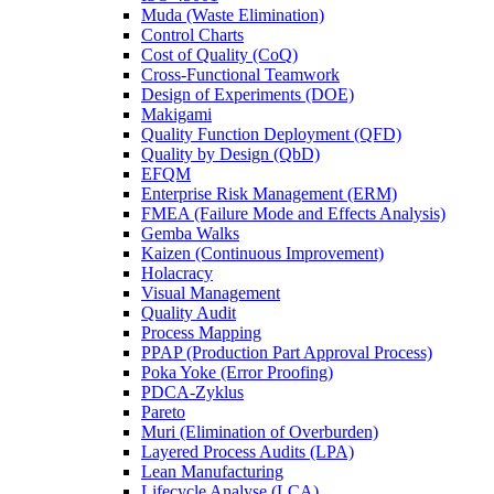
Muda (Waste Elimination)
Control Charts
Cost of Quality (CoQ)
Cross-Functional Teamwork
Design of Experiments (DOE)
Makigami
Quality Function Deployment (QFD)
Quality by Design (QbD)
EFQM
Enterprise Risk Management (ERM)
FMEA (Failure Mode and Effects Analysis)
Gemba Walks
Kaizen (Continuous Improvement)
Holacracy
Visual Management
Quality Audit
Process Mapping
PPAP (Production Part Approval Process)
Poka Yoke (Error Proofing)
PDCA-Zyklus
Pareto
Muri (Elimination of Overburden)
Layered Process Audits (LPA)
Lean Manufacturing
Lifecycle Analyse (LCA)