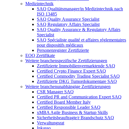
Medizintechnik
SAQ Qualitätsmanager/in Medizintechnik nach
ISO 13485
SAQ Quality Assurance Specialist
SAQ Regulatory Affairs Specialist
SAQ Quality Assurance & Regulatory Affairs
Specialist
SAQ Spécialiste qualité et affaires réglementaires
pour dispositifs médicaux
Personenregister Zertifizierte
EOQ Zertifikate
Weitere branchenspezifische Zertifizierungen
Zertifizierte Immobilienvermarktende SAQ
Certified Crypto Finance Expert SAQ
Certified Commodity Trading Specialist SAQ
Zertifizierte DKG Tumordokumentare SAQ
Weitere branchenunabhängige Zertifizierungen
CSR Manager SAQ
Certified PR and Communication Expert SAQ
Certified Board Member Italy
Certified Responsible Leader SAQ
xMBA Agile Business & Startup Skills
Sicherheitsbeauftragte/​r Brandschutz SAQ
Verwaltungsrat
Inkasso