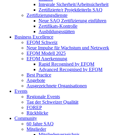
Integrale Sicherheit/Arbeitssicherheit
Zertifizierte/r ProjektleiterIn SAQ
Zertifizierungsdienste
Neue SAQ Zertifizierung einführen
Zertifikats-Kontrolle
Ausbildungsstätten
Business Excellence
EFQM Schweiz
Neue Impulse für Wachstum und Netzwerk
EFQM Modell 2025
EFQM Anerkennung
Rapid Recognised by EFQM
Advanced Recognised by EFQM
Best Practice
Angebote
Ausgezeichnete Organisationen
Events
Regionale Events
Tag der Schweizer Qualität
FOREP
Rückblicke
Community
60 Jahre SAQ
Mitglieder
Mitgliederverzeichnis