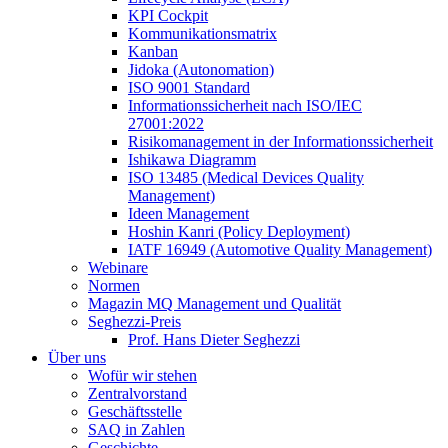
KPI Cockpit
Kommunikationsmatrix
Kanban
Jidoka (Autonomation)
ISO 9001 Standard
Informationssicherheit nach ISO/IEC
27001:2022
Risikomanagement in der Informationssicherheit
Ishikawa Diagramm
ISO 13485 (Medical Devices Quality
Management)
Ideen Management
Hoshin Kanri (Policy Deployment)
IATF 16949 (Automotive Quality Management)
Webinare
Normen
Magazin MQ Management und Qualität
Seghezzi-Preis
Prof. Hans Dieter Seghezzi
Über uns
Wofür wir stehen
Zentralvorstand
Geschäftsstelle
SAQ in Zahlen
Geschichte