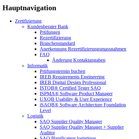
Hauptnavigation
Zertifizierung
Kundenberater Bank
Prüfungen
Rezertifizierung
Branchenstandard
Anerkennung Rezertifizierungsmassnahmen
FAQ
Änderung Kontaktangaben
Informatik
Prüfungstermin buchen
IREB Requirements Engineering
IREB Digital Design Professional
ISTQB® Certified Tester SAQ
ISPMA® Software Product Manager
UXQB Usability & User Experience
iSAQB® Software Architecture Foundation
Level
Logistik
SAQ Supplier Quality Manager
SAQ Supplier Quality Manager + Supplier
Auditor
SAQ Planificateur logistique