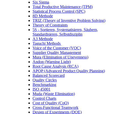
Six Sigma
Total Productive Maintenance (TPM)
Statistical Process Control (SPC)
8D Methode
TRIZ (Theory of Inventive Problem Solving)
Theory of Constraints
5S - Sortieren, Systematisieren, Säubern,
Standardisieren, Selbstdisziplin
A3 Methode
Taguchi Methods
Voice of the Customer (VOC)
Supplier Quality Management
Mura (Elimination of Unevenness)
Andon (Warning Light)
Root Cause Analysis (RCA)
APQP (Advanced Product Quality Planning)
Balanced Scorecard
Quality Circles
Benchmarking
ISO 45001
Muda (Waste Elimination)
Control Charts
Cost of Quality (CoQ)
Cross-Functional Teamwork
Design of Experiments (DOE)