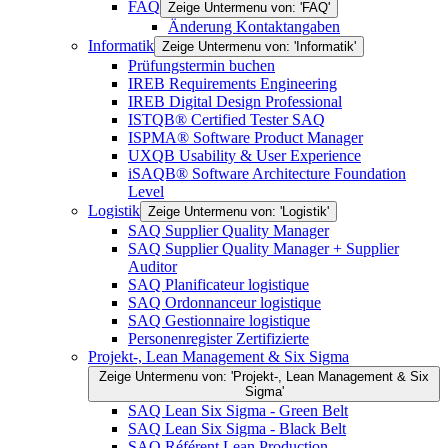
FAQ
Zeige Untermenu von: 'FAQ'
Änderung Kontaktangaben
Informatik
Zeige Untermenu von: 'Informatik'
Prüfungstermin buchen
IREB Requirements Engineering
IREB Digital Design Professional
ISTQB® Certified Tester SAQ
ISPMA® Software Product Manager
UXQB Usability & User Experience
iSAQB® Software Architecture Foundation
Level
Logistik
Zeige Untermenu von: 'Logistik'
SAQ Supplier Quality Manager
SAQ Supplier Quality Manager + Supplier
Auditor
SAQ Planificateur logistique
SAQ Ordonnanceur logistique
SAQ Gestionnaire logistique
Personenregister Zertifizierte
Projekt-, Lean Management & Six Sigma
Zeige Untermenu von: 'Projekt-, Lean Management & Six
Sigma'
SAQ Lean Six Sigma - Green Belt
SAQ Lean Six Sigma - Black Belt
SAQ Référent Lean Production