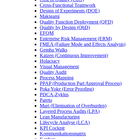
Cross-Functional Teamwork
Design of Experiments (DOE)
Makigami
Quality Function Deployment (QFD)
Quality by Design (QbD)
EFQM
Enterprise Risk Management (ERM)
FMEA (Failure Mode and Effects Analysis)
Gemba Walks
Kaizen (Continuous Improvement)
Holacracy
Visual Management
Quality Audit
Process Mapping
PPAP (Production Part Approval Process)
Poka Yoke (Error Proofing)
PDCA-Zyklus
Pareto
Muri (Elimination of Overburden)
Layered Process Audits (LPA)
Lean Manufacturing
Lifecycle Analyse (LCA)
KPI Cockpit
Kommunikationsmatrix