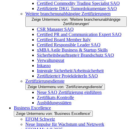
Certified Commodity Trading Specialist SAQ
Zertifizierte DKG Tumordokumentare SAQ
Weitere branchenunabhängige Zertifizierungen
Zeige Untermenu von: 'Weitere branchenunabhängige
Zertifizierungen'
CSR Manager SAQ
Certified PR and Communication Expert SAQ
Certified Board Member Italy
Certified Responsible Leader SAQ
xMBA Agile Business & Startup Skills
Sicherheitsbeauftragte/​r Brandschutz SAQ
Verwaltungsrat
Inkasso
Integrale Sicherheit/Arbeitssicherheit
Zertifizierte/r ProjektleiterIn SAQ
Zertifizierungsdienste
Zeige Untermenu von: 'Zertifizierungsdienste'
Neue SAQ Zertifizierung einführen
Zertifikats-Kontrolle
Ausbildungsstätten
Business Excellence
Zeige Untermenu von: 'Business Excellence'
EFQM Schweiz
Neue Impulse für Wachstum und Netzwerk