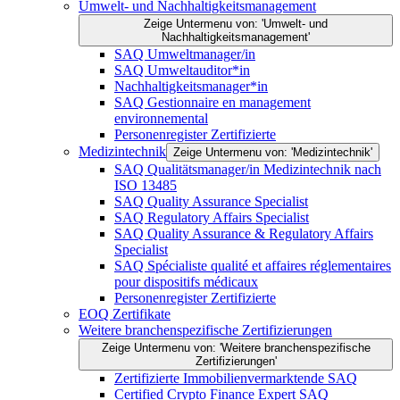
Umwelt- und Nachhaltigkeitsmanagement
Zeige Untermenu von: 'Umwelt- und
Nachhaltigkeitsmanagement'
SAQ Umweltmanager/in
SAQ Umweltauditor*in
Nachhaltigkeitsmanager*in
SAQ Gestionnaire en management
environnemental
Personenregister Zertifizierte
Medizintechnik
Zeige Untermenu von: 'Medizintechnik'
SAQ Qualitätsmanager/in Medizintechnik nach
ISO 13485
SAQ Quality Assurance Specialist
SAQ Regulatory Affairs Specialist
SAQ Quality Assurance & Regulatory Affairs
Specialist
SAQ Spécialiste qualité et affaires réglementaires
pour dispositifs médicaux
Personenregister Zertifizierte
EOQ Zertifikate
Weitere branchenspezifische Zertifizierungen
Zeige Untermenu von: 'Weitere branchenspezifische
Zertifizierungen'
Zertifizierte Immobilienvermarktende SAQ
Certified Crypto Finance Expert SAQ