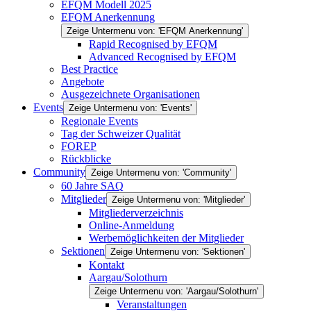
EFQM Modell 2025
EFQM Anerkennung
Zeige Untermenu von: 'EFQM Anerkennung'
Rapid Recognised by EFQM
Advanced Recognised by EFQM
Best Practice
Angebote
Ausgezeichnete Organisationen
Events
Zeige Untermenu von: 'Events'
Regionale Events
Tag der Schweizer Qualität
FOREP
Rückblicke
Community
Zeige Untermenu von: 'Community'
60 Jahre SAQ
Mitglieder
Zeige Untermenu von: 'Mitglieder'
Mitgliederverzeichnis
Online-Anmeldung
Werbemöglichkeiten der Mitglieder
Sektionen
Zeige Untermenu von: 'Sektionen'
Kontakt
Aargau/Solothurn
Zeige Untermenu von: 'Aargau/Solothurn'
Veranstaltungen