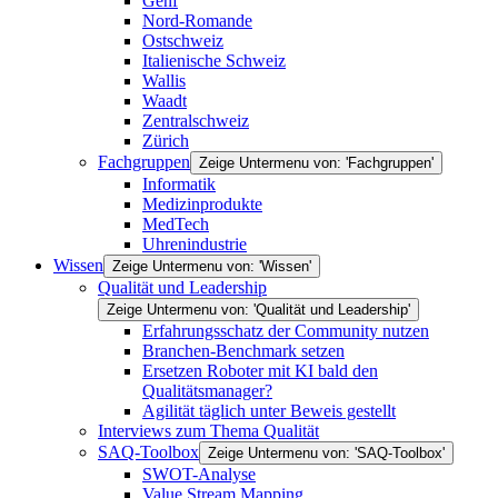
Genf
Nord-Romande
Ostschweiz
Italienische Schweiz
Wallis
Waadt
Zentralschweiz
Zürich
Fachgruppen
Zeige Untermenu von: 'Fachgruppen'
Informatik
Medizinprodukte
MedTech
Uhrenindustrie
Wissen
Zeige Untermenu von: 'Wissen'
Qualität und Leadership
Zeige Untermenu von: 'Qualität und Leadership'
Erfahrungsschatz der Community nutzen
Branchen-Benchmark setzen
Ersetzen Roboter mit KI bald den
Qualitätsmanager?
Agilität täglich unter Beweis gestellt
Interviews zum Thema Qualität
SAQ-Toolbox
Zeige Untermenu von: 'SAQ-Toolbox'
SWOT-Analyse
Value Stream Mapping