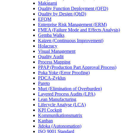
Makigami
Quality Function Deployment (QFD)
Quality by Design (QbD)
EFQM
Enterprise Risk Management (ERM)
FMEA (Failure Mode and Effects Analysis)
Gemba Walks
Kaizen (Continuous Improvement)
Holacracy
Visual Management
Quality Audit
Process Mapping
PPAP (Production Part Approval Process)
Poka Yoke (Error Proofing)
PDCA-Zyklus
Pareto
Muri (Elimination of Overburden)
Layered Process Audits (LPA)
Lean Manufacturing
Lifecycle Analyse (LCA)
KPI Cockpit
Kommunikationsmatrix
Kanban
Jidoka (Autonomation)
ISO 9001 Standard