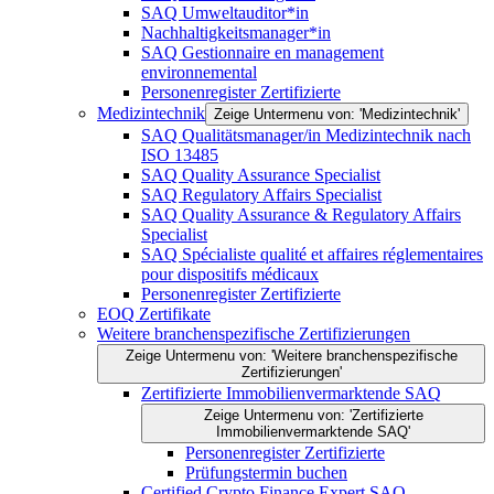
SAQ Umweltauditor*in
Nachhaltigkeitsmanager*in
SAQ Gestionnaire en management
environnemental
Personenregister Zertifizierte
Medizintechnik
Zeige Untermenu von: 'Medizintechnik'
SAQ Qualitätsmanager/in Medizintechnik nach
ISO 13485
SAQ Quality Assurance Specialist
SAQ Regulatory Affairs Specialist
SAQ Quality Assurance & Regulatory Affairs
Specialist
SAQ Spécialiste qualité et affaires réglementaires
pour dispositifs médicaux
Personenregister Zertifizierte
EOQ Zertifikate
Weitere branchenspezifische Zertifizierungen
Zeige Untermenu von: 'Weitere branchenspezifische
Zertifizierungen'
Zertifizierte Immobilienvermarktende SAQ
Zeige Untermenu von: 'Zertifizierte
Immobilienvermarktende SAQ'
Personenregister Zertifizierte
Prüfungstermin buchen
Certified Crypto Finance Expert SAQ