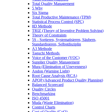
Total Quality Management
5 Why
Six Sigma
Total Productive Maintenance (TPM)
Statistical Process Control (SPC)
8D Methode
TRIZ (Theory of Inventive Problem Solving)
Theory of Constraints
5S - Sortieren, Systematisieren, Säubern,
Standardisieren, Selbstdisziplin
A3 Methode
Taguchi Methods
Voice of the Customer (VOC)
Supplier Quality Management
Mura (Elimination of Unevenness)
Andon (Warning Light)
Root Cause Analysis (RCA)
APQP (Advanced Product Quality Planning)
Balanced Scorecard
Quality Circles
Benchmarking
ISO 45001
Muda (Waste Elimination)
Control Charts
Cost of Quality (CoQ)