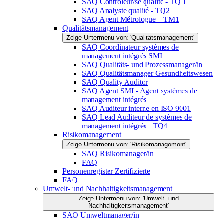
SAQ Contrôleur/se qualité - TQ 1
SAQ Analyste qualité - TQ2
SAQ Agent Métrologue – TM1
Qualitätsmanagement
Zeige Untermenu von: 'Qualitätsmanagement'
SAQ Coordinateur systèmes de
management intégrés SMI
SAQ Qualitäts- und Prozessmanager/in
SAQ Qualitätsmanager Gesundheitswesen
SAQ Quality Auditor
SAQ Agent SMI - Agent systèmes de
management intégrés
SAQ Auditeur interne en ISO 9001
SAQ Lead Auditeur de systèmes de
management intégrés - TQ4
Risikomanagement
Zeige Untermenu von: 'Risikomanagement'
SAQ Risikomanager/in
FAQ
Personenregister Zertifizierte
FAQ
Umwelt- und Nachhaltigkeitsmanagement
Zeige Untermenu von: 'Umwelt- und
Nachhaltigkeitsmanagement'
SAQ Umweltmanager/in