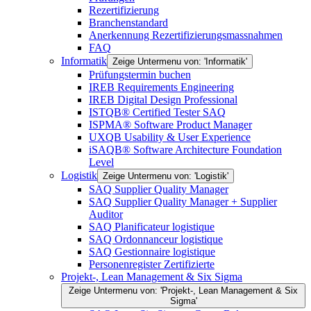
Rezertifizierung
Branchenstandard
Anerkennung Rezertifizierungsmassnahmen
FAQ
Informatik
Zeige Untermenu von: 'Informatik'
Prüfungstermin buchen
IREB Requirements Engineering
IREB Digital Design Professional
ISTQB® Certified Tester SAQ
ISPMA® Software Product Manager
UXQB Usability & User Experience
iSAQB® Software Architecture Foundation
Level
Logistik
Zeige Untermenu von: 'Logistik'
SAQ Supplier Quality Manager
SAQ Supplier Quality Manager + Supplier
Auditor
SAQ Planificateur logistique
SAQ Ordonnanceur logistique
SAQ Gestionnaire logistique
Personenregister Zertifizierte
Projekt-, Lean Management & Six Sigma
Zeige Untermenu von: 'Projekt-, Lean Management & Six
Sigma'