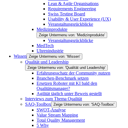
Lean & Agile Organisations
Requirements Engineering
Swiss Testing Board
Usability & User Experience (UX)
Veranstaltungsrückblicke
Medizinprodukte
Zeige Untermenu von: 'Medizinprodukte'
Veranstaltungsrückblicke
MedTech
Uhrenindustrie
Wissen
Zeige Untermenu von: 'Wissen'
Qualität und Leadership
Zeige Untermenu von: 'Qualität und Leadership'
Erfahrungsschatz der Community nutzen
Branchen-Benchmark setzen
Ersetzen Roboter mit KI bald den
Qualitätsmanager?
Agilität täglich unter Beweis gestellt
Interviews zum Thema Qualität
SAQ-Toolbox
Zeige Untermenu von: 'SAQ-Toolbox'
SWOT-Analyse
Value Stream Mapping
Total Quality Management
5 Why