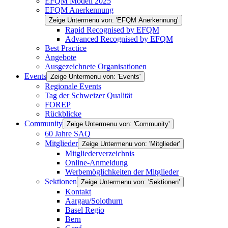
EFQM Modell 2025
EFQM Anerkennung
Zeige Untermenu von: 'EFQM Anerkennung'
Rapid Recognised by EFQM
Advanced Recognised by EFQM
Best Practice
Angebote
Ausgezeichnete Organisationen
Events
Zeige Untermenu von: 'Events'
Regionale Events
Tag der Schweizer Qualität
FOREP
Rückblicke
Community
Zeige Untermenu von: 'Community'
60 Jahre SAQ
Mitglieder
Zeige Untermenu von: 'Mitglieder'
Mitgliederverzeichnis
Online-Anmeldung
Werbemöglichkeiten der Mitglieder
Sektionen
Zeige Untermenu von: 'Sektionen'
Kontakt
Aargau/Solothurn
Basel Regio
Bern