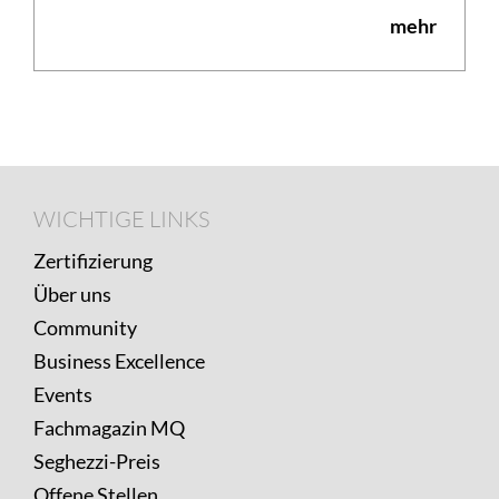
mehr
Footer
WICHTIGE
WICHTIGE LINKS
LINKS
Zertifizierung
Über uns
Community
Business Excellence
Events
Fachmagazin MQ
Seghezzi-Preis
Offene Stellen