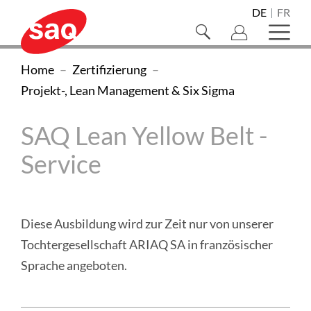
Navigieren
Direkt
Direkt
Direkt
Direkt
Direkt
Direkt
Direkt
DE
FR
Sprachnaviga
zur
zum
zur
zur
zur
zur
zum
auf
Suche
Haupt
Hauptnavigation
Inhalt
Suche
Sprachwahl
Kontaktseite
Newsletter-
Footer
öffnen/schliessen
öffne
SAQ
SAQ
Sie
Home
Zertifizierung
Registration
Swiss
sind
Projekt-, Lean Management & Six Sigma
Swiss
Association
hier:
Association
for
SAQ Lean Yellow Belt -
Quality
for
Service
(zur
Quality
Homepage)
Diese Ausbildung wird zur Zeit nur von unserer
Tochtergesellschaft ARIAQ SA in französischer
Sprache angeboten.