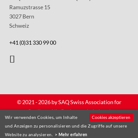
Ramuzstrasse 15
3027 Bern
Schweiz
+41 (0)31 330 99 00
Copyright
© 2021 - 2026 by SAQ Swiss Association for
und
Quality – Alle Rechte vorbehalten |
Cookies akzeptieren
Wir verwenden Cookies, um Inhalte
Datenschutz
Datenschutzerklärung
und Anzeigen zu personalisieren und die Zugriffe auf unsere
Verantwortliche
Website by
, Zürich
Website zu analysieren.
update AG
Mehr erfahren