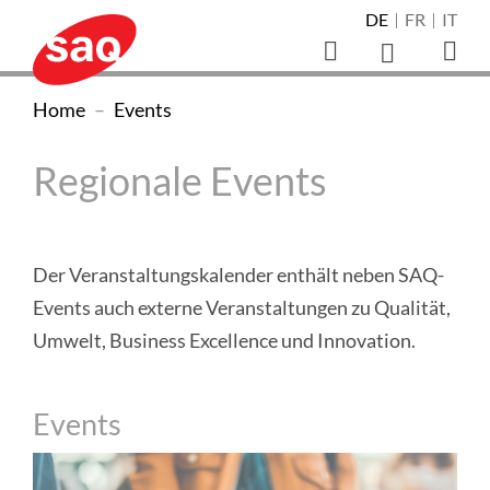
Navigieren
DE
FR
IT
Direkt
Direkt
Direkt
Direkt
Direkt
Direkt
Direkt
Sprachnaviga
auf
zur
zum
zur
zur
zur
zur
zum
Suche
Haup
Hauptnavigation
Inhalt
Suche
Sprachwahl
Kontaktseite
Newsletter-
Footer
öffnen/schliessen
öffn
SAQ
SAQ
Sie
Home
Events
Registration
Swiss
sind
Swiss
Association
Regionale Events
hier:
Association
for
for
Quality
(zur
Der Veranstaltungskalender enthält neben SAQ-
Quality
Homepage)
Events auch externe Veranstaltungen zu Qualität,
Umwelt, Business Excellence und Innovation.
Events