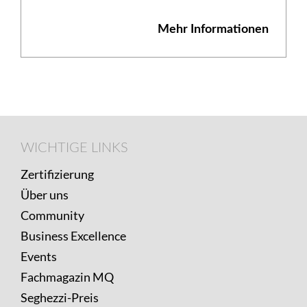
Mehr Informationen
Footer
WICHTIGE
WICHTIGE LINKS
LINKS
Zertifizierung
Über uns
Community
Business Excellence
Events
Fachmagazin MQ
Seghezzi-Preis