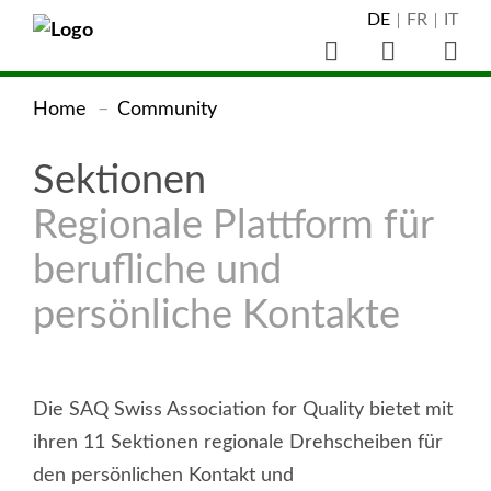
Navigieren
Direkt
Direkt
Direkt
Direkt
Direkt
Direkt
Direkt
DE
FR
IT
Sprachnaviga
zur
zum
zur
zur
zur
zur
zum
auf
Suche
Haup
Hauptnavigation
Inhalt
Suche
Sprachwahl
Kontaktseite
Newsletter-
Footer
öffnen/schliessen
öffn
SAQ
SAQ
Sie
Home
Community
Registration
Swiss
sind
Swiss
Association
Sektionen
hier:
Association
for
Regionale Plattform für
Quality
for
berufliche und
(zur
Quality
Homepage)
persönliche Kontakte
Die SAQ Swiss Association for Quality bietet mit
ihren 11 Sektionen regionale Drehscheiben für
den persönlichen Kontakt und