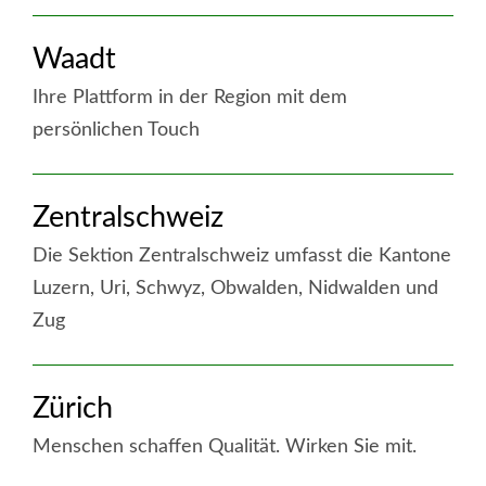
Schweiz
weiter
Waadt
:
Wallis
Ihre Plattform in der Region mit dem
persönlichen Touch
weiter
Zentralschweiz
:
Waadt
Die Sektion Zentralschweiz umfasst die Kantone
Luzern, Uri, Schwyz, Obwalden, Nidwalden und
Zug
weiter
Zürich
:
Zentralschweiz
Menschen schaffen Qualität. Wirken Sie mit.