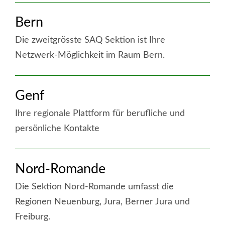
weiter
Bern
:
Basel
Die zweitgrösste SAQ Sektion ist Ihre
Regio
Netzwerk-Möglichkeit im Raum Bern.
weiter
Genf
:
Bern
Ihre regionale Plattform für berufliche und
persönliche Kontakte
weiter
Nord-Romande
:
Genf
Die Sektion Nord-Romande umfasst die
Regionen Neuenburg, Jura, Berner Jura und
Freiburg.