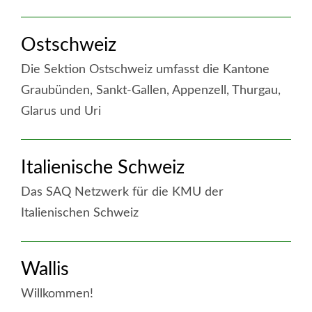
weiter
Ostschweiz
:
Nord-
Die Sektion Ostschweiz umfasst die Kantone
Romande
Graubünden, Sankt-Gallen, Appenzell, Thurgau,
Glarus und Uri
weiter
Italienische Schweiz
:
Ostschweiz
Das SAQ Netzwerk für die KMU der
Italienischen Schweiz
weiter
Wallis
:
Italienische
Willkommen!