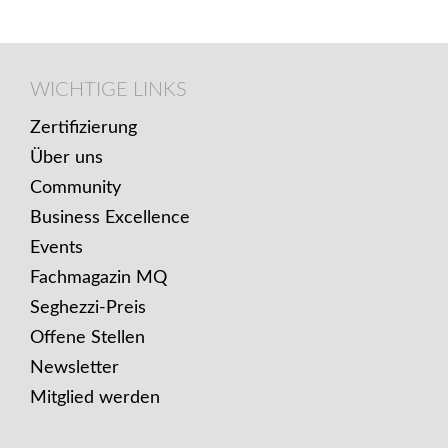
Footer
WICHTIGE
WICHTIGE LINKS
LINKS
Zertifizierung
Über uns
Community
Business Excellence
Events
Fachmagazin MQ
Seghezzi-Preis
Offene Stellen
Newsletter
Mitglied werden