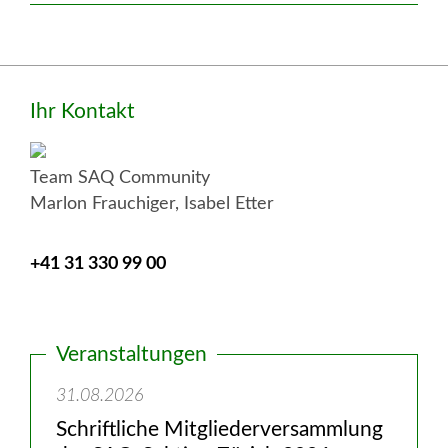
weiter
:
Zürich
Seitenspalte
Ihr Kontakt
Team SAQ Community
Marlon Frauchiger, Isabel Etter
+41 31 330 99 00
Veranstaltungen
31.08.2026
Schriftliche Mitgliederversammlung