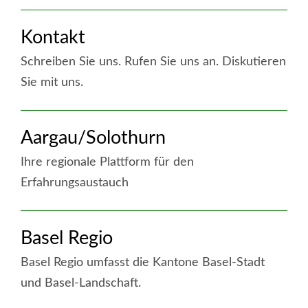
WEITERE
Kontakt
INFORMATIONEN
IN
Schreiben Sie uns. Rufen Sie uns an. Diskutieren
DIESEM
Sie mit uns.
RESSORT
weiter
Aargau/Solothurn
:
Kontakt
Ihre regionale Plattform für den
Erfahrungsaustauch
weiter
Basel Regio
:
Aargau/Solothurn
Basel Regio umfasst die Kantone Basel-Stadt
und Basel-Landschaft.