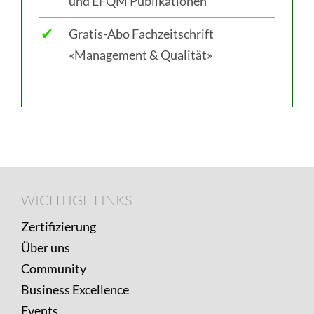
und EFQM Publikationen
✔
Gratis-Abo Fachzeitschrift
«Management & Qualität»
Footer
WICHTIGE
WICHTIGE LINKS
LINKS
Zertifizierung
Über uns
Community
Business Excellence
Events