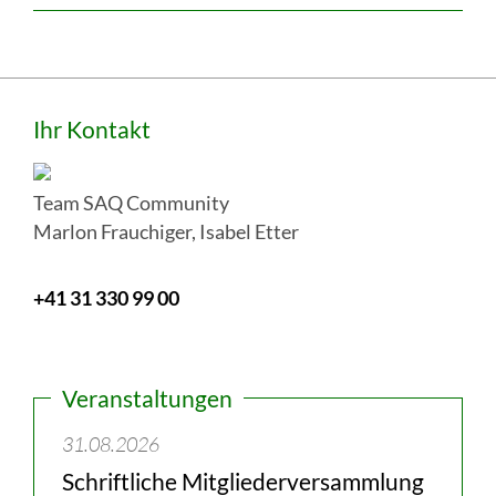
weiter
:
Intranet
Seitenspalte
Ihr Kontakt
Team SAQ Community
Marlon Frauchiger, Isabel Etter
+41 31 330 99 00
Veranstaltungen
31.08.2026
Schriftliche Mitgliederversammlung