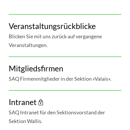
WEITERE
Veranstaltungsrückblicke
INFORMATIONEN
IM
Blicken Sie mit uns zurück auf vergangene
RESSORT
Veranstaltungen.
«WALLIS»
weiter
Mitgliedsfirmen
:
Veranstaltungsrückblicke
SAQ Firmenmitglieder in der Sektion «Valais».
weiter
Intranet
:
Mitgliedsfirmen
SAQ Intranet für den Sektionsvorstand der
Sektion Wallis.