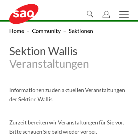
Navigieren
Direkt
Direkt
Direkt
Direkt
Direkt
Direkt
Direkt
Sprachnaviga
zur
zum
zur
zur
zur
zur
zum
auf
Suche
Haupt
Hauptnavigation
Inhalt
Suche
Sprachwahl
Kontaktseite
Newsletter-
Footer
öffnen/schliessen
öffne
SAQ
SAQ
Sie
Home
Community
Sektionen
Registration
Swiss
sind
Swiss
Association
Sektion Wallis
hier:
Association
for
Veranstaltungen
Quality
for
(zur
Quality
Homepage)
Informationen zu den aktuellen Veranstaltungen
der Sektion Wallis
Zurzeit bereiten wir Veranstaltungen für Sie vor.
Bitte schauen Sie bald wieder vorbei.