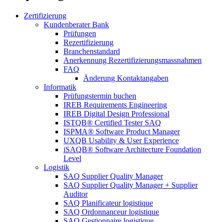
Zertifizierung
Kundenberater Bank
Prüfungen
Rezertifizierung
Branchenstandard
Anerkennung Rezertifizierungsmassnahmen
FAQ
Änderung Kontaktangaben
Informatik
Prüfungstermin buchen
IREB Requirements Engineering
IREB Digital Design Professional
ISTQB® Certified Tester SAQ
ISPMA® Software Product Manager
UXQB Usability & User Experience
iSAQB® Software Architecture Foundation
Level
Logistik
SAQ Supplier Quality Manager
SAQ Supplier Quality Manager + Supplier
Auditor
SAQ Planificateur logistique
SAQ Ordonnanceur logistique
SAQ Gestionnaire logistique