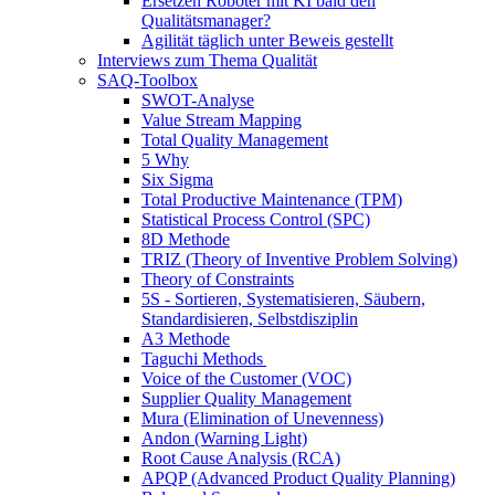
Ersetzen Roboter mit KI bald den
Qualitätsmanager?
Agilität täglich unter Beweis gestellt
Interviews zum Thema Qualität
SAQ-Toolbox
SWOT-Analyse
Value Stream Mapping
Total Quality Management
5 Why
Six Sigma
Total Productive Maintenance (TPM)
Statistical Process Control (SPC)
8D Methode
TRIZ (Theory of Inventive Problem Solving)
Theory of Constraints
5S - Sortieren, Systematisieren, Säubern,
Standardisieren, Selbstdisziplin
A3 Methode
Taguchi Methods
Voice of the Customer (VOC)
Supplier Quality Management
Mura (Elimination of Unevenness)
Andon (Warning Light)
Root Cause Analysis (RCA)
APQP (Advanced Product Quality Planning)