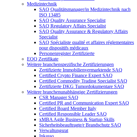
Medizintechnik
SAQ Qualitätsmanager/in Medizintechnik nach
ISO 13485
SAQ Quality Assurance Specialist
SAQ Regulatory Affairs Specialist
SAQ Quality Assurance & Regulatory Affairs
Specialist
SAQ Spécialiste qualité et affaires réglementaires
pour dispositifs médicaux
Personenregister Zertifizierte
EOQ Zertifikate
Weitere branchenspezifische Zertifizierungen
Zertifizierte Immobilienvermarktende SAQ
Certified Crypto Finance Expert SAQ
Certified Commodity Trading Specialist SAQ
Zertifizierte DKG Tumordokumentare SAQ
Weitere branchenunabhängige Zertifizierungen
CSR Manager SAQ
Certified PR and Communication Expert SAQ
Certified Board Member Italy
Certified Responsible Leader SAQ
xMBA Agile Business & Startup Skills
Sicherheitsbeauftragte/​r Brandschutz SAQ
Verwaltungsrat
Inkasso