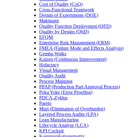
Cost of Quality (CoQ)
Cross-Functional Teamwork
Design of Experiments (DOE)
Makigami
Quality Function Deployment (QFD)
Quality by Design (QbD)
EFQM
Enterprise Risk Management (ERM)
FMEA (Failure Mode and Effects Analysis)
Gemba Walks
Kaizen (Continuous Improvement)
Holacracy
Visual Management
Quality Audit
Process Mapping
PPAP (Production Part Approval Process)
Poka Yoke (Error Proofing)
PDCA-Zyklus
Pareto
Muri (Elimination of Overburden)
Layered Process Audits (LPA)
Lean Manufacturing
Lifecycle Analyse (LCA)
KPI Cockpit
Kommunikationsmatrix