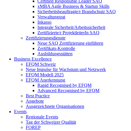
Certified Responsible Leader SAQ
xMBA Agile Business & Startup Skills
Sicherheitsbeauftragte/​r Brandschutz SAQ
Verwaltungsrat
Inkasso
Integrale Sicherheit/Arbeitssicherheit
Zertifizierte/r ProjektleiterIn SAQ
Zertifizierungsdienste
Neue SAQ Zertifizierung einführen
Zertifikats-Kontrolle
Ausbildungsstätten
Business Excellence
EFQM Schweiz
Neue Impulse für Wachstum und Netzwerk
EFQM Modell 2025
EFQM Anerkennung
Rapid Recognised by EFQM
Advanced Recognised by EFQM
Best Practice
Angebote
Ausgezeichnete Organisationen
Events
Regionale Events
Tag der Schweizer Qualität
FOREP