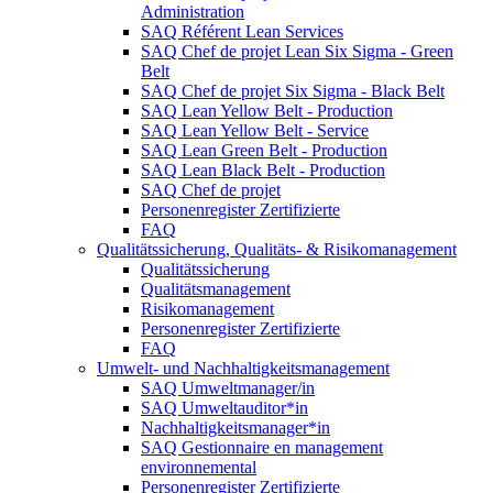
Administration
SAQ Référent Lean Services
SAQ Chef de projet Lean Six Sigma - Green
Belt
SAQ Chef de projet Six Sigma - Black Belt
SAQ Lean Yellow Belt - Production
SAQ Lean Yellow Belt - Service
SAQ Lean Green Belt - Production
SAQ Lean Black Belt - Production
SAQ Chef de projet
Personenregister Zertifizierte
FAQ
Qualitätssicherung, Qualitäts- & Risikomanagement
Qualitätssicherung
Qualitätsmanagement
Risikomanagement
Personenregister Zertifizierte
FAQ
Umwelt- und Nachhaltigkeitsmanagement
SAQ Umweltmanager/in
SAQ Umweltauditor*in
Nachhaltigkeitsmanager*in
SAQ Gestionnaire en management
environnemental
Personenregister Zertifizierte