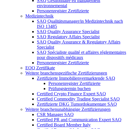
SAQ Gestionnaire en management
environnemental
Personenregister Zertifizierte
Medizintechnik
SAQ Qualitätsmanager/in Medizintechnik nach
ISO 13485
SAQ Quality Assurance Specialist
SAQ Regulatory Affairs Specialist
SAQ Quality Assurance & Regulatory Affairs
Specialist
SAQ Spécialiste qualité et affaires réglementaires
pour dispositifs médicaux
Personenregister Zertifizierte
EOQ Zertifikate
Weitere branchenspezifische Zertifizierungen
Zertifizierte Immobilienvermarktende SAQ
Personenregister Zertifizierte
Prüfungstermin buchen
Certified Crypto Finance Expert SAQ
Certified Commodity Trading Specialist SAQ
Zertifizierte DKG Tumordokumentare SAQ
Weitere branchenunabhängige Zertifizierungen
CSR Manager SAQ
Certified PR and Communication Expert SAQ
Certified Board Member Italy