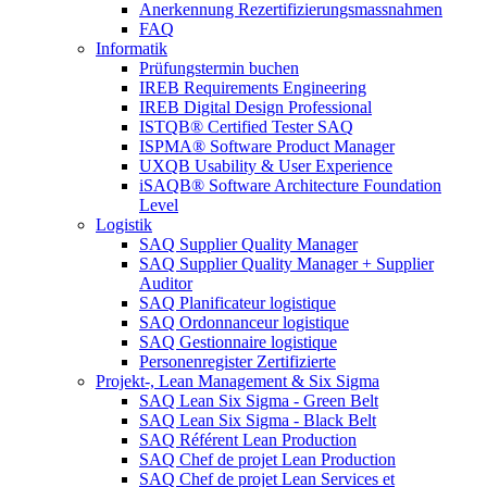
Anerkennung Rezertifizierungsmassnahmen
FAQ
Informatik
Prüfungstermin buchen
IREB Requirements Engineering
IREB Digital Design Professional
ISTQB® Certified Tester SAQ
ISPMA® Software Product Manager
UXQB Usability & User Experience
iSAQB® Software Architecture Foundation
Level
Logistik
SAQ Supplier Quality Manager
SAQ Supplier Quality Manager + Supplier
Auditor
SAQ Planificateur logistique
SAQ Ordonnanceur logistique
SAQ Gestionnaire logistique
Personenregister Zertifizierte
Projekt-, Lean Management & Six Sigma
SAQ Lean Six Sigma - Green Belt
SAQ Lean Six Sigma - Black Belt
SAQ Référent Lean Production
SAQ Chef de projet Lean Production
SAQ Chef de projet Lean Services et