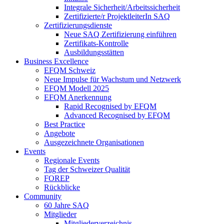
Integrale Sicherheit/Arbeitssicherheit
Zertifizierte/r ProjektleiterIn SAQ
Zertifizierungsdienste
Neue SAQ Zertifizierung einführen
Zertifikats-Kontrolle
Ausbildungsstätten
Business Excellence
EFQM Schweiz
Neue Impulse für Wachstum und Netzwerk
EFQM Modell 2025
EFQM Anerkennung
Rapid Recognised by EFQM
Advanced Recognised by EFQM
Best Practice
Angebote
Ausgezeichnete Organisationen
Events
Regionale Events
Tag der Schweizer Qualität
FOREP
Rückblicke
Community
60 Jahre SAQ
Mitglieder
Mitgliederverzeichnis