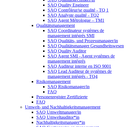
SAQ Quality Engineer
SAQ Contrôleur/se qualité - TQ 1
SAQ Analyste qualité - TQ2
SAQ Agent Métrologue – TM1
Qualitätsmanagement
SAQ Coordinateur systèmes de
management intégrés SMI
SAQ Qualitäts- und Prozessmanager/in
SAQ Qualitätsmanager Gesundheitswesen
SAQ Quality Auditor
SAQ Agent SMI - Agent systèmes de
management intégrés
SAQ Auditeur interne en ISO 9001
SAQ Lead Auditeur de systèmes de
management intégrés - TQ4
Risikomanagement
SAQ Risikomanager/in
FAQ
Personenregister Zertifizierte
FAQ
Umwelt- und Nachhaltigkeitsmanagement
SAQ Umweltmanager/in
SAQ Umweltauditor*in
Nachhaltigkeitsmanager*in