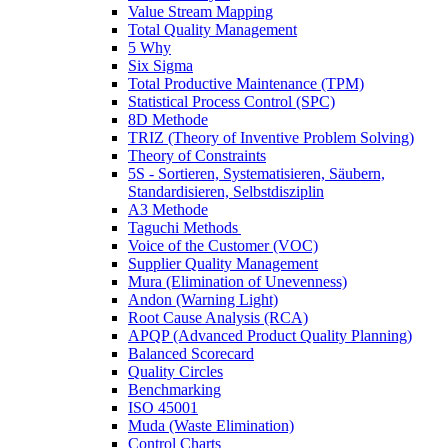
Value Stream Mapping
Total Quality Management
5 Why
Six Sigma
Total Productive Maintenance (TPM)
Statistical Process Control (SPC)
8D Methode
TRIZ (Theory of Inventive Problem Solving)
Theory of Constraints
5S - Sortieren, Systematisieren, Säubern,
Standardisieren, Selbstdisziplin
A3 Methode
Taguchi Methods
Voice of the Customer (VOC)
Supplier Quality Management
Mura (Elimination of Unevenness)
Andon (Warning Light)
Root Cause Analysis (RCA)
APQP (Advanced Product Quality Planning)
Balanced Scorecard
Quality Circles
Benchmarking
ISO 45001
Muda (Waste Elimination)
Control Charts