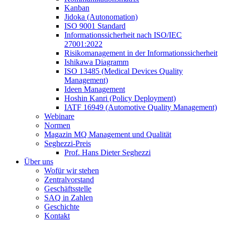
Kanban
Jidoka (Autonomation)
ISO 9001 Standard
Informationssicherheit nach ISO/IEC
27001:2022
Risikomanagement in der Informationssicherheit
Ishikawa Diagramm
ISO 13485 (Medical Devices Quality
Management)
Ideen Management
Hoshin Kanri (Policy Deployment)
IATF 16949 (Automotive Quality Management)
Webinare
Normen
Magazin MQ Management und Qualität
Seghezzi-Preis
Prof. Hans Dieter Seghezzi
Über uns
Wofür wir stehen
Zentralvorstand
Geschäftsstelle
SAQ in Zahlen
Geschichte
Kontakt