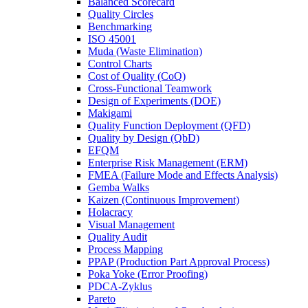
Balanced Scorecard
Quality Circles
Benchmarking
ISO 45001
Muda (Waste Elimination)
Control Charts
Cost of Quality (CoQ)
Cross-Functional Teamwork
Design of Experiments (DOE)
Makigami
Quality Function Deployment (QFD)
Quality by Design (QbD)
EFQM
Enterprise Risk Management (ERM)
FMEA (Failure Mode and Effects Analysis)
Gemba Walks
Kaizen (Continuous Improvement)
Holacracy
Visual Management
Quality Audit
Process Mapping
PPAP (Production Part Approval Process)
Poka Yoke (Error Proofing)
PDCA-Zyklus
Pareto