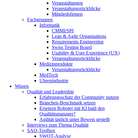
Veranstaltungen
Veranstaltungsrückblicke
Mitgliedsfirmen
Fachgruppen
Informatik
CMMI/SPI
Lean & Agile Organisations
Requirements Engineering
Swiss Testing Board
Usability & User Experience (UX)
Veranstaltungsrückblicke
Medizinprodukte
Veranstaltungsrückblicke
MedTech
Uhrenindustrie
Wissen
Qualität und Leadership
Erfahrungsschatz der Community nutzen
Branchen-Benchmark setzen
Ersetzen Roboter mit KI bald den
Qualitätsmanager?
Agilität täglich unter Beweis gestellt
Interviews zum Thema Qualität
SAQ-Toolbox
SWOT-Analyse