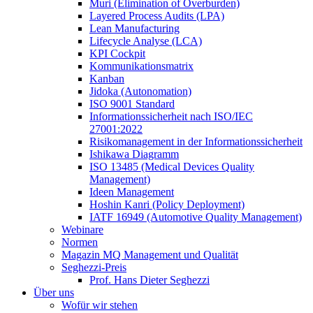
Muri (Elimination of Overburden)
Layered Process Audits (LPA)
Lean Manufacturing
Lifecycle Analyse (LCA)
KPI Cockpit
Kommunikationsmatrix
Kanban
Jidoka (Autonomation)
ISO 9001 Standard
Informationssicherheit nach ISO/IEC
27001:2022
Risikomanagement in der Informationssicherheit
Ishikawa Diagramm
ISO 13485 (Medical Devices Quality
Management)
Ideen Management
Hoshin Kanri (Policy Deployment)
IATF 16949 (Automotive Quality Management)
Webinare
Normen
Magazin MQ Management und Qualität
Seghezzi-Preis
Prof. Hans Dieter Seghezzi
Über uns
Wofür wir stehen